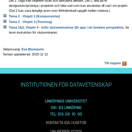
Del 1: Utgå från vinjetten ovan och diskutera allmänt. Del 2: titta på er
designskiss/prototyp i projektet och hitta vad som kan användas till vad i ert projekt.
(Del 2 kan vara lämpligt även som IM/individuell uppgift mellan mötena.)
Tema 2 - Vinjett 2 (Komponenter)
Tema 2 - Vinjett 3 (Testning)
Tema 1&2, Vinjett 4 - inför slutseminarium (Er app i ett bredare perspektiv).
Se
även instruktion för slutseminariet.
Sidansvarig:
Eva Blomqvist
Senast uppdaterad: 2025-11-12
Till toppen
INSTITUTIONEN FÖR DATAVETENSKAP
LINKÖPINGS UNIVERSITET
581 83 LINKÖPING
TEL: 013-28 10 00
KONTAKTA IDA
|
KARTOR
OM WEBBPLATSEN