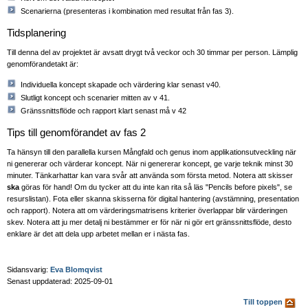
Scenarierna (presenteras i kombination med resultat från fas 3).
Tidsplanering
Till denna del av projektet är avsatt drygt två veckor och 30 timmar per person. Lämplig
genomförandetakt är:
Individuella koncept skapade och värdering klar senast v40.
Slutligt koncept och scenarier mitten av v 41.
Gränssnittsflöde och rapport klart senast må v 42
Tips till genomförandet av fas 2
Ta hänsyn till den parallella kursen Mångfald och genus inom applikationsutveckling när
ni genererar och värderar koncept. När ni genererar koncept, ge varje teknik minst 30
minuter. Tänkarhattar kan vara svår att använda som första metod. Notera att skisser
ska
göras för hand! Om du tycker att du inte kan rita så läs "Pencils before pixels", se
resurslistan). Fota eller skanna skisserna för digital hantering (avstämning, presentation
och rapport). Notera att om värderingsmatrisens kriterier överlappar blir värderingen
skev. Notera att ju mer detalj ni bestämmer er för när ni gör ert gränssnittsflöde, desto
enklare är det att dela upp arbetet mellan er i nästa fas.
Sidansvarig:
Eva Blomqvist
Senast uppdaterad: 2025-09-01
Till toppen