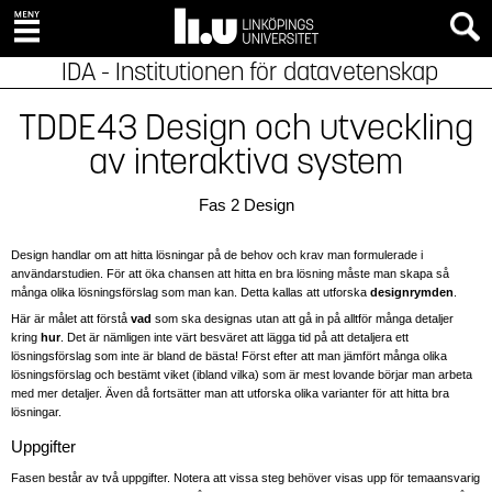
IDA - Institutionen för datavetenskap
TDDE43 Design och utveckling
av interaktiva system
Fas 2 Design
Design handlar om att hitta lösningar på de behov och krav man formulerade i
användarstudien. För att öka chansen att hitta en bra lösning måste man skapa så
många olika lösningsförslag som man kan. Detta kallas att utforska
designrymden
.
Här är målet att förstå
vad
som ska designas utan att gå in på alltför många detaljer
kring
hur
. Det är nämligen inte värt besväret att lägga tid på att detaljera ett
lösningsförslag som inte är bland de bästa! Först efter att man jämfört många olika
lösningsförslag och bestämt viket (ibland vilka) som är mest lovande börjar man arbeta
med mer detaljer. Även då fortsätter man att utforska olika varianter för att hitta bra
lösningar.
Uppgifter
Fasen består av två uppgifter. Notera att vissa steg behöver visas upp för temaansvarig