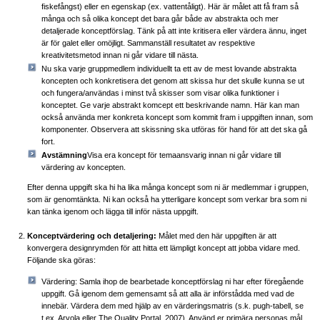
fiskefångst) eller en egenskap (ex. vattentåligt). Här är målet att få fram så
många och så olika koncept det bara går både av abstrakta och mer
detaljerade konceptförslag. Tänk på att inte kritisera eller värdera ännu, inget
är för galet eller omöjligt. Sammanställ resultatet av respektive
kreativitetsmetod innan ni går vidare till nästa.
Nu ska varje gruppmedlem individuellt ta ett av de mest lovande abstrakta
koncepten och konkretisera det genom att skissa hur det skulle kunna se ut
och fungera/användas i minst två skisser som visar olika funktioner i
konceptet. Ge varje abstrakt komcept ett beskrivande namn. Här kan man
också använda mer konkreta koncept som kommit fram i uppgiften innan, som
komponenter. Observera att skissning ska utföras för hand för att det ska gå
fort.
Avstämning
Visa era koncept för temaansvarig innan ni går vidare till
värdering av koncepten.
Efter denna uppgift ska hi ha lika många koncept som ni är medlemmar i gruppen,
som är genomtänkta. Ni kan också ha ytterligare koncept som verkar bra som ni
kan tänka igenom och lägga till inför nästa uppgift.
Konceptvärdering och detaljering:
Målet med den här uppgiften är att
konvergera designrymden för att hitta ett lämpligt koncept att jobba vidare med.
Följande ska göras:
Värdering: Samla ihop de bearbetade konceptförslag ni har efter föregående
uppgift. Gå igenom dem gemensamt så att alla är införstådda med vad de
innebär. Värdera dem med hjälp av en värderingsmatris (s.k. pugh-tabell, se
t.ex. Arvola eller The Quality Portal, 2007). Använd er primära personas mål