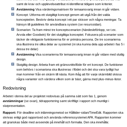
samt de krav och upplevelseattribut ni identifierat tidigare som kriterier.
Avstämning
Visa värderingsmatrisen för temaansvarig innan ni går vidare.
Koncept: Utforma ett slutgiltigt koncept genom att utgå från det valda
konceptet/en. Beskriv detta koncept i ett par skisser och några meningar. Ta
hänsyn till guidelines för användbara system (se resurssidan).
Scenarion: Ta fram minst tre konceptscenarion (händesleförlopp, se t.ex.
Arvola eller Goodwin) för det slutgiltiga konceptet. Fokusera på scenarier som
täcker de viktigaste funktionerna för er primära persona. De tre scenarierna
ska illustrera tre olika delar av systemet (ni ska kunna dela upp arbetet i fas 5 i
dessa tre delar)
Avstämning
Visa scenarierna för temaansvarig innan ni går vidare med slutlig
design.
Slutgiltig design: Arbeta fram ett gränssnittsflöde för ert koncept. De funktioner
som behövs i scenariona ska illustreras i flödet och det ska vara tydligt hur
man kommer från en skärm till nästa. Kom ihåg att för varje skärmbild skissa
några varianter och värdera vilken som är bäst, gärna med plus-minus-listor.
Redovisning
Arbetet i denna del av projektet redovisas på samma sätt som fas 1, genom
avstämningar
(se ovan), tidrapportering samt skriftligt i rapport och muntligt i
slutpresentation.
Rapport:
För deadline och inlämningsmetod se Hålltider-sidan/TimeEdit. Rapporten ska
skrivas enligt god rapportsed och använda referenssystemet APA. Rapporten kommer
att granskas både med avseende på innehåll och formalia. Den ska innehålla: