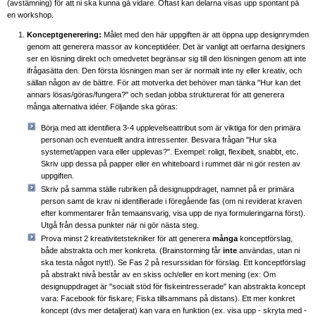
(avstämning) för att ni ska kunna gå vidare. Oftast kan delarna visas upp spontant på
en workshop.
Konceptgenerering:
Målet med den här uppgiften är att öppna upp designrymden
genom att generera massor av konceptidéer. Det är vanligt att oerfarna designers
ser en lösning direkt och omedvetet begränsar sig till den lösningen genom att inte
ifrågasätta den. Den första lösningen man ser är normalt inte ny eller kreativ, och
sällan någon av de bättre. För att motverka det behöver man tänka "Hur kan det
annars lösas/göras/fungera?" och sedan jobba strukturerat för att generera
många alternativa idéer. Följande ska göras:
Börja med att identifiera 3-4 upplevelseattribut som är viktiga för den primära
personan och eventuellt andra intressenter. Besvara frågan "Hur ska
systemet/appen vara eller upplevas?". Exempel: roligt, flexibelt, snabbt, etc.
Skriv upp dessa på papper eller en whiteboard i rummet där ni gör resten av
uppgiften.
Skriv på samma ställe rubriken på designuppdraget, namnet på er primära
person samt de krav ni identifierade i föregående fas (om ni reviderat kraven
efter kommentarer från temaansvarig, visa upp de nya formuleringarna först).
Utgå från dessa punkter när ni gör nästa steg.
Prova minst 2 kreativitetstekniker för att generera
många
konceptförslag,
både abstrakta och mer konkreta. (Brainstorming får
inte
användas, utan ni
ska testa något nytt!). Se Fas 2 på resurssidan för förslag. Ett konceptförslag
på abstrakt nivå består av en skiss och/eller en kort mening (ex: Om
designuppdraget är "socialt stöd för fiskeintresserade" kan abstrakta koncept
vara: Facebook för fiskare; Fiska tillsammans på distans). Ett mer konkret
koncept (dvs mer detaljerat) kan vara en funktion (ex. visa upp - skryta med -