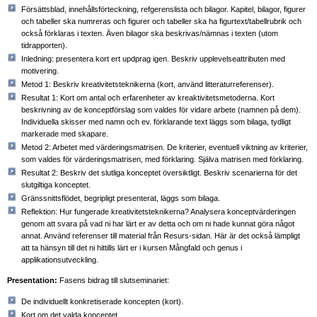
Försättsblad, innehållsförteckning, refgerenslista och bilagor. Kapitel, bilagor, figurer
och tabeller ska numreras och figurer och tabeller ska ha figurtext/tabellrubrik och
också förklaras i texten. Även bilagor ska beskrivas/nämnas i texten (utom
tidrapporten).
Inledning: presentera kort ert updprag igen. Beskriv upplevelseattributen med
motivering.
Metod 1: Beskriv kreativitetsteknikerna (kort, använd litteraturreferenser).
Resultat 1: Kort om antal och erfarenheter av kreaktivitetsmetoderna. Kort
beskrivning av de konceptförslag som valdes för vidare arbete (namnen på dem).
Individuella skisser med namn och ev. förklarande text läggs som bilaga, tydligt
markerade med skapare.
Metod 2: Arbetet med värderingsmatrisen. De kriterier, eventuell viktning av kriterier,
som valdes för värderingsmatrisen, med förklaring. Själva matrisen med förklaring.
Resultat 2: Beskriv det slutliga konceptet översiktligt. Beskriv scenarierna för det
slutgiltiga konceptet.
Gränssnittsflödet, begripligt presenterat, läggs som bilaga.
Reflektion: Hur fungerade kreativitetsteknikerna? Analysera konceptvärderingen
genom att svara på vad ni har lärt er av detta och om ni hade kunnat göra något
annat. Använd referenser till material från Resurs-sidan. Här är det också lämpligt
att ta hänsyn till det ni hittills lärt er i kursen Mångfald och genus i
applikationsutveckling.
Presentation:
Fasens bidrag till slutseminariet:
De individuellt konkretiserade koncepten (kort).
Kort om det valda konceptet