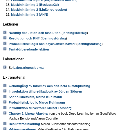
Maskininlärning 1 (Beslutsträd)
Maskininlärning 2 (Linjär regression)
Maskininlärning 3 (ANN)
Lektioner
Naturlig deduktion och resolution
(
lösningsförslag
)
Resolution och KNF
(
lösningsförslag
)
Probabilistisk logik och bayesianska näverk
(
lösningsförslag
)
Tentaförberedande lektion
Laborationer
Se
Laborationssidorna
Extramaterial
Genomgång av minimax och alfa-beta cutoff/pruning
Introduktion till predikatlogik av Jörgen Sjögren
Sannolikhetslära, Marco Kuhlmann
Probabilstisk logik, Marco Kuhlmann
Introduktion till vektorer, Mikael Forsberg
Chapter 2, Linear Algebra
from the book Deep Learning by Ian Goodfellow,
Yoshua Bengio and Aaron Courville
Beslutsträdinlärning
Marco Kuhlmanns videoföreläsning
Vektoroperationer
, Videoföreläsning från Kahn academy