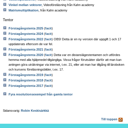
Vinkel mellan vektorer
, Videoföreläsning från Kahn academy
Matrismultiplikation
, från Kahn academy
Tentor
Förstagångstenta 2025
(
facit
)
Förstagångstenta 2024
(
facit
)
Förstagångstenta 2022
(
facit
) OBS! Detta är en ny version där uppgift 1 och 17
uppdaterats eftersom de var fel.
Förstagångstenta 2021
(
facit
)
Förstagångstenta 2020
(
facit
) Detta var en distanslägestentamen och utfördes
hemma med alla hjälpmedel tillgängliga. Vissa frågor förutsätter därför att man kan
antingen göra uträkningar via internet, t.ex. 21, eller att man har tillgång till läroboken
och kursens föreläsningsbilder, t.ex. 17.
Förstagångstenta 2019
(
facit
)
Förstagångstenta 2018
(
facit
)
Förstagångstenta 2017
(
facit
)
Fyra resolutionsexempel från gamla tentor
Sidansvarig:
Robin Keskisärkkä
Till toppen