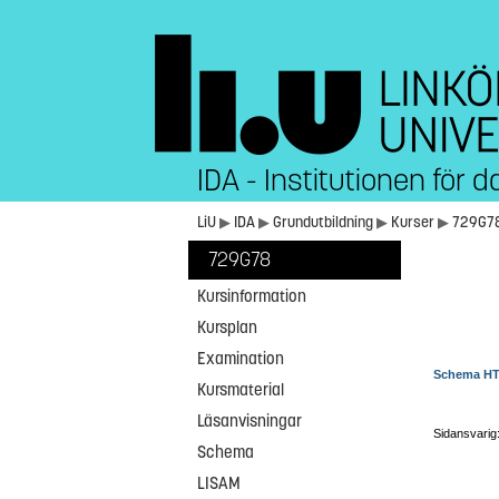
IDA - Institutionen för
LiU
▶
IDA
▶
Grundutbildning
▶
Kurser
▶
729G7
729G78
Kursinformation
Kursplan
Examination
Schema HT
Kursmaterial
Läsanvisningar
Sidansvarig
Schema
LISAM