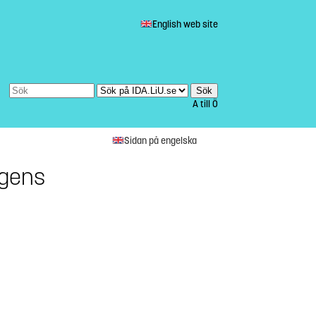
English web site
A till Ö
Sidan på engelska
ligens