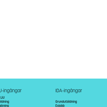
U-ingångar
IDA-ingångar
 LiU
ildning
Grundutbildning
rskning
Exjobb