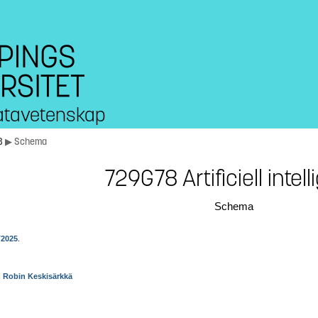
 datavetenskap
8
▶ Schema
729G78 Artificiell intel
Schema
2025
.
:
Robin Keskisärkkä