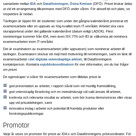
samarbete mellan
IDA
och
Dataföreningen, Östra Kretsen
(DFÖ). Priset brukar delas
ut vid ett arrangemang tillsammans med DFÖ under våren. För aktuell tid och plats, se
respektive år nedan.
Tävlingen är öppen för de studenter som under det gångna kalenderåret presterat ett
examensarbete eller en uppsats av hög kvalitet inom IT-området. Arbetet ska vara
slurapporterat under det gällande kalenderåret (datum enligt LADOK). Flest
nomineringar kommer från IDA, men även ISY, ITN och IEI är välkomna att nominera
examensarbeten inom IT-området.
Det är examinatorn av examensarbetet (eller uppsatsen) som nominerar arbetet till
tävlingen. Examinatorn skickar ett mejl med motivering till nomineringen, samt en länk till
examensarbetet i
det digitala vetenskapliga arkivet
, till Dataföreningens
kontaktperson.
Kontakta
exjobbskoordinatorn
för mer information, om du har frågor
om priset.
De egenskaper vi söker för examensarbeten som tilldelas priset är
god presentation av arbetet, i rapport såväl som vid muntlig framställning,
god vetenskaplig förankring och en metodmässigt väl vald ansats till arbetet,
konkreta och relevanta resultat av arbetet, som bör kunna demonstreras eller visas
upp vid prisutdelningen, samt
innovativa inslag i arbetet och potential till framtida produkter eller
forskningspubliceringar.
Promotor
Varje år utses en promotor för priset av IDA:s och Dataföreningens priskoordinator. För