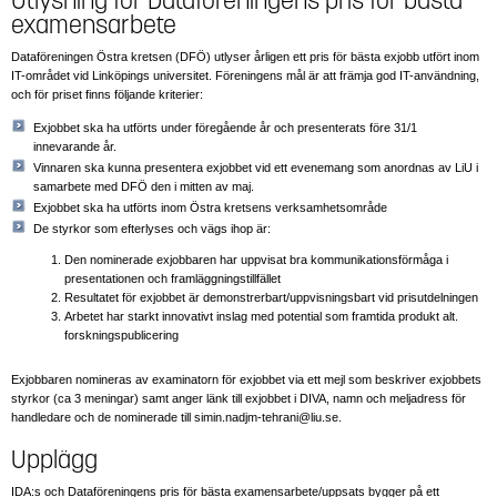
Utlysning för Dataföreningens pris för bästa
examensarbete
Dataföreningen Östra kretsen (DFÖ) utlyser årligen ett pris för bästa exjobb utfört inom
IT-området vid Linköpings universitet. Föreningens mål är att främja god IT-användning,
och för priset finns följande kriterier:
Exjobbet ska ha utförts under föregående år och presenterats före 31/1
innevarande år.
Vinnaren ska kunna presentera exjobbet vid ett evenemang som anordnas av LiU i
samarbete med DFÖ den i mitten av maj.
Exjobbet ska ha utförts inom Östra kretsens verksamhetsområde
De styrkor som efterlyses och vägs ihop är:
Den nominerade exjobbaren har uppvisat bra kommunikationsförmåga i
presentationen och framläggningstillfället
Resultatet för exjobbet är demonstrerbart/uppvisningsbart vid prisutdelningen
Arbetet har starkt innovativt inslag med potential som framtida produkt alt.
forskningspublicering
Exjobbaren nomineras av examinatorn för exjobbet via ett mejl som beskriver exjobbets
styrkor (ca 3 meningar) samt anger länk till exjobbet i DIVA, namn och meljadress för
handledare och de nominerade till simin.nadjm-tehrani@liu.se.
Upplägg
IDA:s och Dataföreningens pris för bästa examensarbete/uppsats bygger på ett