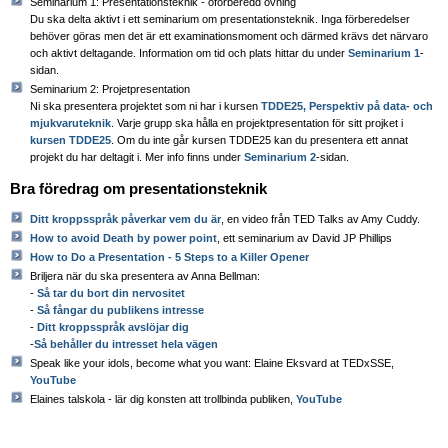
Seminarium 1: Presentationsteknik - oförberedd övning
Du ska delta aktivt i ett seminarium om presentationsteknik. Inga förberedelser
behöver göras men det är ett examinationsmoment och därmed krävs det närvaro
och aktivt deltagande. Information om tid och plats hittar du under
Seminarium 1
-
sidan.
Seminarium 2: Projetpresentation
Ni ska presentera projektet som ni har i kursen
TDDE25, Perspektiv på data- och
mjukvaruteknik
. Varje grupp ska hålla en projektpresentation för sitt projket i
kursen TDDE25
. Om du inte går kursen TDDE25 kan du presentera ett annat
projekt du har deltagit i. Mer info finns under
Seminarium 2
-sidan.
Bra föredrag om presentationsteknik
Ditt kroppsspråk påverkar vem du är
, en video från TED Talks av Amy Cuddy.
How to avoid Death by power point
, ett seminarium av David JP Phillips
How to Do a Presentation - 5 Steps to a Killer Opener
Briljera när du ska presentera av Anna Bellman:
-
Så tar du bort din nervositet
-
Så fångar du publikens intresse
-
Ditt kroppsspråk avslöjar dig
-
Så behåller du intresset hela vägen
Speak like your idols, become what you want: Elaine Eksvard at TEDxSSE,
YouTube
Elaines talskola - lär dig konsten att trollbinda publiken,
YouTube