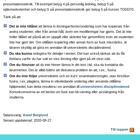
presentationsteknik. Till exempel betyg 4 på personlig ledning, betyg 5 på
självmedvetenhet och betyg G på presentationsteknik ger betyg 5 på kursen TDDD70.
Tänk på att:
Det är inte tillåtet
att lämna in lösningar/texter/underlag som har kopierats från
andra studenter, eller från annat håll, även om modifieringar har gjorts. Det är inte
heller tillåtet att påstå att en uppgift eller aktivitet har genomförts trots att studenten
inte har gjort det. Om otillåten kopiering eller annan form av fusk misstänks, är
läraren skyldig att göra en anmälan till universitetets disciplinnämnd.
Du ska kunna
redogöra för detaljer i texten. Det kan också tänkas att du får
förklara varför du har valt en viss lösning eller gjort på ett visst sätt.
Om du förutser
att du inte hinner lämna in din text i tid, ska du kontakta din
lärarmentor. Det är alltid bättre att diskutera problem än att, t.ex., fuska.
Om du inte följer
universitetets och en kurs' examinationsregler, utan försöker
fuska, t.ex. plagiera, lämna in vilseledande underlag eller använda otillåtna
hjälpmedel, kan detta resultera i en anmälan till
universitetets disciplinnämnd
.
Konsekvenserna av ett beslut om fusk kan bli varning eller avstängning från
studierna.
Sidansvarig:
Aseel Berglund
Senast uppdaterad: 2020-08-27
Till toppen