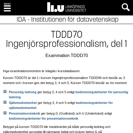
IDA - Institutionen för datavetenskap
TDDD70
Ingenjörsprofessionalism, del 1
Examination TDDD70
Inga examinationsmoment är inlagda i kursdatabasen.
Kursen TDDD70 är del 1 i kursen Ingenjörsprofessionalism TDDD99 och består av 3
moment och i kursen ges det betyg 3, 4 och 5. Kursen TDDD70 består av tre moment:
Personlig ledning
ger betyg 3, 4 och 5 enligt
bedömningskriterier för personlig
ledning
Självmedvetenhet
ger betyg 3, 4 och 5 enligt
bedömningskriterier för
självmedvetenhet
Presentationsteknik
ger betyg G (Godkänd) och U (Underkänd) enligt
bedömningskriterier för presentationsteknik
.
Betyget på kursen TDDD70 blir medelvärdet på både personlig ledning och
självmedvetenhet avrundat till närmaste heltal och kräver betyg G på