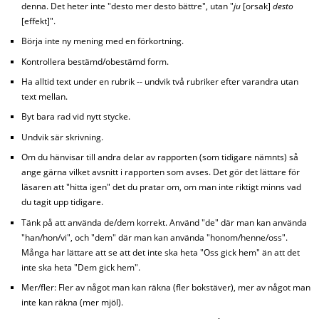
denna. Det heter inte "desto mer desto bättre", utan "
ju
[orsak]
desto
[effekt]".
Börja inte ny mening med en förkortning.
Kontrollera bestämd/obestämd form.
Ha alltid text under en rubrik -- undvik två rubriker efter varandra utan
text mellan.
Byt bara rad vid nytt stycke.
Undvik sär skrivning.
Om du hänvisar till andra delar av rapporten (som tidigare nämnts) så
ange gärna vilket avsnitt i rapporten som avses. Det gör det lättare för
läsaren att "hitta igen" det du pratar om, om man inte riktigt minns vad
du tagit upp tidigare.
Tänk på att använda de/dem korrekt. Använd "de" där man kan använda
"han/hon/vi", och "dem" där man kan använda "honom/henne/oss".
Många har lättare att se att det inte ska heta "Oss gick hem" än att det
inte ska heta "Dem gick hem".
Mer/fler: Fler av något man kan räkna (fler bokstäver), mer av något man
inte kan räkna (mer mjöl).