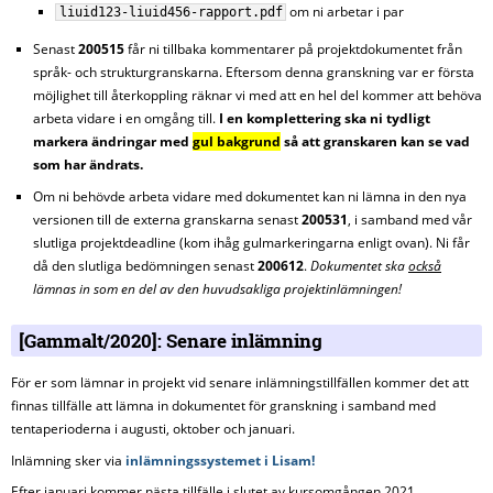
om ni arbetar i par
liuid123-liuid456-rapport.pdf
Senast
200515
får ni tillbaka kommentarer på projektdokumentet från
språk- och strukturgranskarna. Eftersom denna granskning var er första
möjlighet till återkoppling räknar vi med att en hel del kommer att behöva
arbeta vidare i en omgång till.
I en komplettering ska ni tydligt
markera ändringar med
gul bakgrund
så att granskaren kan se vad
som har ändrats.
Om ni behövde arbeta vidare med dokumentet kan ni lämna in den nya
versionen till de externa granskarna senast
200531
, i samband med vår
slutliga projektdeadline (kom ihåg gulmarkeringarna enligt ovan). Ni får
då den slutliga bedömningen senast
200612
.
Dokumentet ska
också
lämnas in som en del av den huvudsakliga projektinlämningen!
Senare inlämning
För er som lämnar in projekt vid senare inlämningstillfällen kommer det att
finnas tillfälle att lämna in dokumentet för granskning i samband med
tentaperioderna i augusti, oktober och januari.
Inlämning sker via
inlämningssystemet i Lisam!
Efter januari kommer nästa tillfälle i slutet av kursomgången 2021.