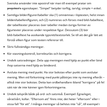
Svenska använder inte apostrof när man till exempel pratar om
projektet's
egenskaper. "Simpel" betyder torftig, tarvlig; simple = enkel.
Samtliga bilder/figurer/tabeller ska (1) omnämnas i löptexten, helst innan
bilden/tabellen/figuren, och (2) numreras och förses med bild-/tabelltext,
där tabelltexter placeras över tabeller medan övriga former av
figurtexter placeras under respektive figur. Dessutom (3) bör
bild-/tabelltext ha avvikande typsnitt/textstorlek. Se till att det går lätt att
förstå vilken figur som texten refererar till.
Skriv fullständiga meningar.
Kör stavningskontroll, korrekturläs och korrigera.
Undvik satsradningar. Dela upp meningen med hjälp av punkt eller bind
ihop satserna med hjälp av bindeord.
Avsluta mening med punkt. Ha stor bokstav efter punkt som avslutar
mening. Men vid förkortning med punkt påbörjas inte ny mening efteråt --
alltså inte stor bokstav. Detta kan ordbehandlare ibland "korrigera" på fel
sätt när de inte känner igen förkortningarna.
Undvik talspråk både på ord- och satsnivå. Exempel: Egna/eget,
vårat/vårt, kollar. "Eftersom att" finns inte; det heter "eftersom" eller i
vissa fall "för att". I många meningar så behövs inte "så", till exempel i