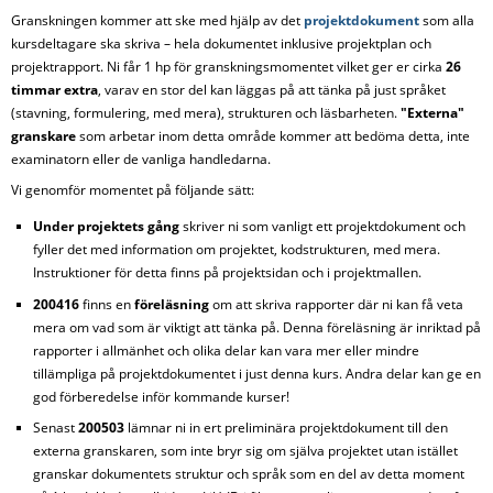
Granskningen kommer att ske med hjälp av det
projektdokument
som alla
kursdeltagare ska skriva – hela dokumentet inklusive projektplan och
projektrapport. Ni får 1 hp för granskningsmomentet vilket ger er cirka
26
timmar extra
, varav en stor del kan läggas på att tänka på just språket
(stavning, formulering, med mera), strukturen och läsbarheten.
"Externa"
granskare
som arbetar inom detta område kommer att bedöma detta, inte
examinatorn eller de vanliga handledarna.
Vi genomför momentet på följande sätt:
Under projektets gång
skriver ni som vanligt ett projektdokument och
fyller det med information om projektet, kodstrukturen, med mera.
Instruktioner för detta finns på projektsidan och i projektmallen.
200416
finns en
föreläsning
om att skriva rapporter där ni kan få veta
mera om vad som är viktigt att tänka på. Denna föreläsning är inriktad på
rapporter i allmänhet och olika delar kan vara mer eller mindre
tillämpliga på projektdokumentet i just denna kurs. Andra delar kan ge en
god förberedelse inför kommande kurser!
Senast
200503
lämnar ni in ert preliminära projektdokument till den
externa granskaren, som inte bryr sig om själva projektet utan istället
granskar dokumentets struktur och språk som en del av detta moment