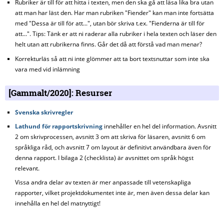
Rubriker är till för att hitta i texten, men den ska gå att läsa lika bra utan
att man har läst den. Har man rubriken "Fiender" kan man inte fortsätta
med "Dessa är till för att...", utan bör skriva t.ex. "Fienderna är till för
att...". Tips: Tänk er att ni raderar alla rubriker i hela texten och läser den
helt utan att rubrikerna finns. Går det då att förstå vad man menar?
Korrekturläs så att ni inte glömmer att ta bort textsnuttar som inte ska
vara med vid inlämning
Resurser
Svenska skrivregler
Lathund för rapportskrivning
innehåller en hel del information. Avsnitt
2 om skrivprocessen, avsnitt 3 om att skriva för läsaren, avsnitt 6 om
språkliga råd, och avsnitt 7 om layout är definitivt användbara även för
denna rapport. I bilaga 2 (checklista) är avsnittet om språk högst
relevant.
Vissa andra delar av texten är mer anpassade till vetenskapliga
rapporter, vilket projektdokumentet inte är, men även dessa delar kan
innehålla en hel del matnyttigt!