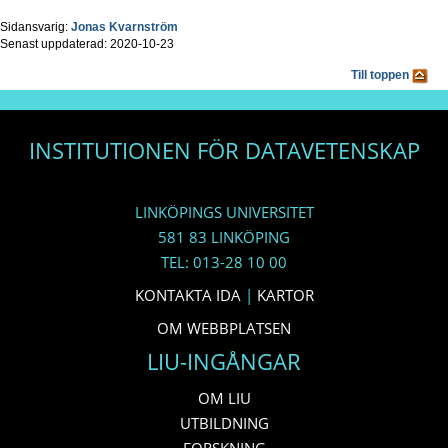
Sidansvarig:
Jonas Kvarnström
Senast uppdaterad: 2020-10-23
Till toppen
INSTITUTIONEN FÖR DATAVETENSKAP
LINKÖPINGS UNIVERSITET
581 83 LINKÖPING
TEL: 013-28 10 00
KONTAKTA IDA
|
KARTOR
OM WEBBPLATSEN
LIU-INGÅNGAR
OM LIU
UTBILDNING
FORSKNING