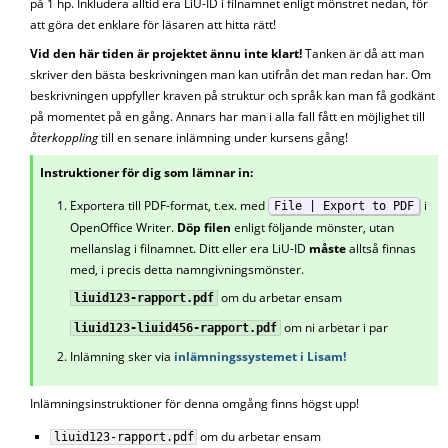
på 1 hp. Inkludera alltid era LiU-ID i filnamnet enligt mönstret nedan, för
att göra det enklare för läsaren att hitta rätt!
Vid den här tiden är projektet ännu inte klart!
Tanken är då att man
skriver den bästa beskrivningen man kan utifrån det man redan har. Om
beskrivningen uppfyller kraven på struktur och språk kan man få godkänt
på momentet på en gång. Annars har man i alla fall fått en möjlighet till
återkoppling
till en senare inlämning under kursens gång!
Instruktioner för dig som lämnar in:
Exportera till PDF-format, t.ex. med
i
File | Export to PDF
OpenOffice Writer.
Döp filen
enligt följande mönster, utan
mellanslag i filnamnet. Ditt eller era LiU-ID
måste
alltså finnas
med, i precis detta namngivningsmönster.
om du arbetar ensam
liuid123-rapport.pdf
om ni arbetar i par
liuid123-liuid456-rapport.pdf
Inlämning sker via
inlämningssystemet i Lisam!
Inlämningsinstruktioner för denna omgång finns högst upp!
om du arbetar ensam
liuid123-rapport.pdf