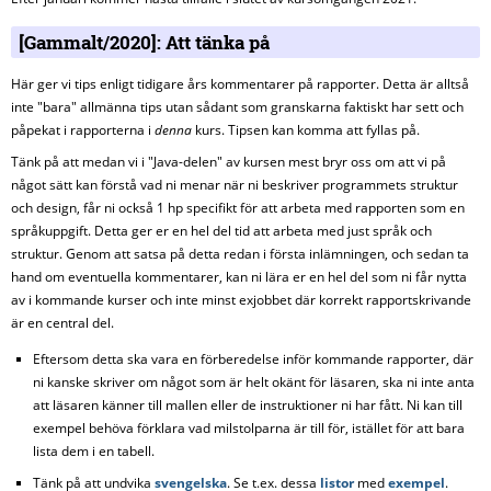
Att tänka på
Här ger vi tips enligt tidigare års kommentarer på rapporter. Detta är alltså
inte "bara" allmänna tips utan sådant som granskarna faktiskt har sett och
påpekat i rapporterna i
denna
kurs. Tipsen kan komma att fyllas på.
Tänk på att medan vi i "Java-delen" av kursen mest bryr oss om att vi på
något sätt kan förstå vad ni menar när ni beskriver programmets struktur
och design, får ni också 1 hp specifikt för att arbeta med rapporten som en
språkuppgift. Detta ger er en hel del tid att arbeta med just språk och
struktur. Genom att satsa på detta redan i första inlämningen, och sedan ta
hand om eventuella kommentarer, kan ni lära er en hel del som ni får nytta
av i kommande kurser och inte minst exjobbet där korrekt rapportskrivande
är en central del.
Eftersom detta ska vara en förberedelse inför kommande rapporter, där
ni kanske skriver om något som är helt okänt för läsaren, ska ni inte anta
att läsaren känner till mallen eller de instruktioner ni har fått. Ni kan till
exempel behöva förklara vad milstolparna är till för, istället för att bara
lista dem i en tabell.
Tänk på att undvika
svengelska
. Se t.ex. dessa
listor
med
exempel
.