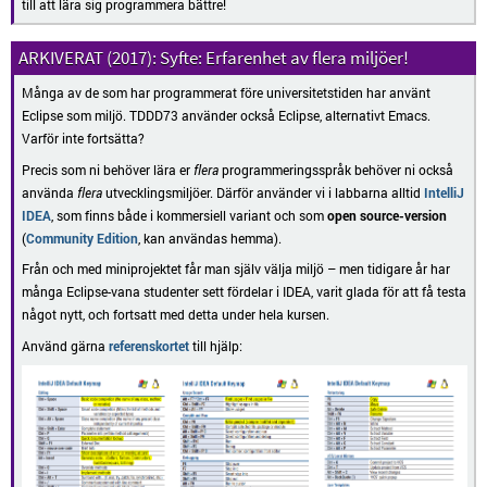
till att lära sig programmera bättre!
Syfte: Erfarenhet av flera miljöer!
Många av de som har programmerat före universitetstiden har använt
Eclipse som miljö. TDDD73 använder också Eclipse, alternativt Emacs.
Varför inte fortsätta?
Precis som ni behöver lära er
flera
programmeringsspråk behöver ni också
använda
flera
utvecklingsmiljöer. Därför använder vi i labbarna alltid
IntelliJ
IDEA
, som finns både i kommersiell variant och som
open source-version
(
Community Edition
, kan användas hemma).
Från och med miniprojektet får man själv välja miljö – men tidigare år har
många Eclipse-vana studenter sett fördelar i IDEA, varit glada för att få testa
något nytt, och fortsatt med detta under hela kursen.
Använd gärna
referenskortet
till hjälp: