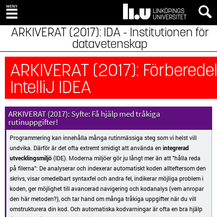
IDA - Institutionen för
datavetenskap
Förberedel
IntelliJ IDEA
Syfte: Få hjälp med tråkiga
rutinuppgifter!
Programmering kan innehålla många rutinmässiga steg som vi helst vill
undvika. Därför är det ofta extremt smidigt att använda en
integrerad
utvecklingsmiljö
(IDE). Moderna miljöer gör ju långt mer än att "hålla reda
på filerna": De analyserar och indexerar automatiskt koden allteftersom den
skrivs, visar omedelbart syntaxfel och andra fel, indikerar möjliga problem i
koden, ger möjlighet till avancerad navigering och kodanalys (vem anropar
den här metoden?), och tar hand om många tråkiga uppgifter när du vill
omstrukturera din kod. Och automatiska kodvarningar är ofta en bra hjälp