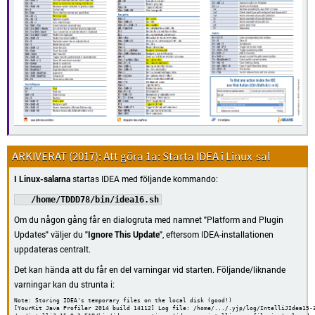
Att göra 1a: Starta IDEA i Linux-sal
I Linux-salarna
startas IDEA med följande kommando:
/home/TDDD78/bin/idea16.sh
Om du någon gång får en dialogruta med namnet "Platform and Plugin
Updates" väljer du "
Ignore This Update
", eftersom IDEA-installationen
uppdateras centralt.
Det kan hända att du får en del varningar vid starten. Följande/liknande
varningar kan du strunta i:
Note: Storing IDEA's temporary files on the local disk (good!)

[YourKit Java Profiler 2014 build 14112] Log file: /home/.../.yjp/log/IntelliJIdea15-3