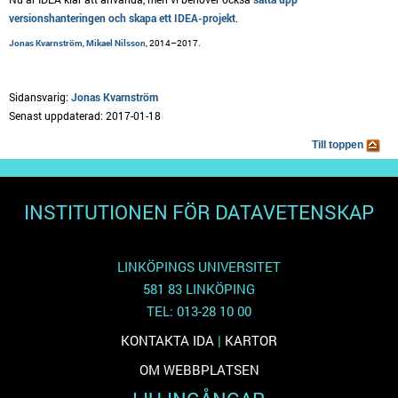
versionshanteringen och skapa ett IDEA-projekt
.
Jonas Kvarnström
,
Mikael Nilsson
, 2014–2017.
Sidansvarig:
Jonas Kvarnström
Senast uppdaterad: 2017-01-18
Till toppen
INSTITUTIONEN FÖR DATAVETENSKAP
LINKÖPINGS UNIVERSITET
581 83 LINKÖPING
TEL: 013-28 10 00
KONTAKTA IDA
|
KARTOR
OM WEBBPLATSEN