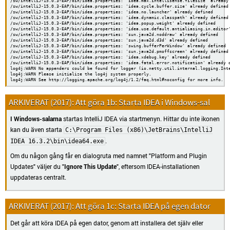
/sw/intelliJ-15.0.3-EAP/bin/idea.properties: 'idea.max.intellisense.filesize' already 
/sw/intelliJ-15.0.3-EAP/bin/idea.properties: 'idea.cycle.buffer.size' already defined

/sw/intelliJ-15.0.3-EAP/bin/idea.properties: 'idea.no.launcher' already defined

/sw/intelliJ-15.0.3-EAP/bin/idea.properties: 'idea.dynamic.classpath' already defined

/sw/intelliJ-15.0.3-EAP/bin/idea.properties: 'idea.popup.weight' already defined

/sw/intelliJ-15.0.3-EAP/bin/idea.properties: 'idea.use.default.antialiasing.in.editor'
/sw/intelliJ-15.0.3-EAP/bin/idea.properties: 'sun.java2d.noddraw' already defined

/sw/intelliJ-15.0.3-EAP/bin/idea.properties: 'sun.java2d.d3d' already defined

/sw/intelliJ-15.0.3-EAP/bin/idea.properties: 'swing.bufferPerWindow' already defined

/sw/intelliJ-15.0.3-EAP/bin/idea.properties: 'sun.java2d.pmoffscreen' already defined

/sw/intelliJ-15.0.3-EAP/bin/idea.properties: 'idea.xdebug.key' already defined

/sw/intelliJ-15.0.3-EAP/bin/idea.properties: 'idea.fatal.error.notification' already d
log4j:WARN No appenders could be found for logger (io.netty.util.internal.logging.Inte
log4j:WARN Please initialize the log4j system properly.

Att göra 1b: Starta IDEA i Windows-sal
I Windows-salarna
startas IntelliJ IDEA via startmenyn. Hittar du inte ikonen
kan du även starta
C:\Program Files (x86)\JetBrains\IntelliJ
.
IDEA 16.3.2\bin\idea64.exe
Om du någon gång får en dialogruta med namnet "Platform and Plugin
Updates" väljer du "
Ignore This Update
", eftersom IDEA-installationen
uppdateras centralt.
Att göra 1c: Starta IDEA på egen dator
Det går att köra IDEA på egen dator, genom att installera det själv eller