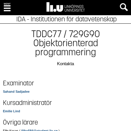
IDA - Institutionen för datavetenskap
TDDC77 / 729G90
Objektorienterad
programmering
Kontakta
Examinator
Sahand Sadjadee
Kursadministratör
Emilie Lind
Övriga lärare
Filip Kocas (
filko584@student.liu.se
)