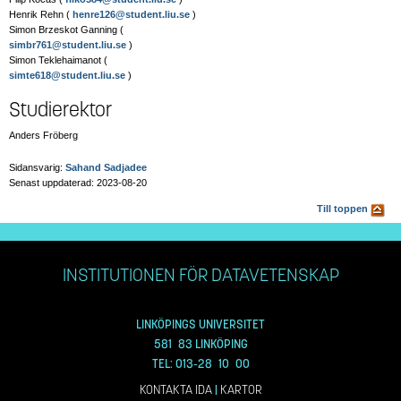
Henrik Rehn (
henre126@student.liu.se
)
Simon Brzeskot Ganning (
simbr761@student.liu.se
)
Simon Teklehaimanot (
simte618@student.liu.se
)
Studierektor
Anders Fröberg
Sidansvarig:
Sahand Sadjadee
Senast uppdaterad: 2023-08-20
Till toppen
INSTITUTIONEN FÖR DATAVETENSKAP
LINKÖPINGS UNIVERSITET
581 83 LINKÖPING
TEL: 013-28 10 00
KONTAKTA IDA
|
KARTOR