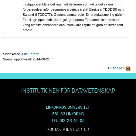
möjliggöra enklare delning med de lärare som vill ta del av era
förberedelser inför basgruppsarbete, särskilt Birgitte (i TDDD39) och
Sahand (i TDDC77). Gemensamma regler för projektplanering gäller
för alla grupper, och alla projektgrupperna får samma instruktioner
kring att hitta användare och utvecklare i syfte att göra ett intressant
arbete.
Sidansvarig:
Ola Leifler
Senast uppdaterad: 2014-08-21
Till toppen
INSTITUTIONEN FÖR DATAVETENSKAP
LINKÖPINGS UNIVERSITET
581 83 LINKÖPING
TEL: 013-28 10 00
KONTAKTA IDA
|
KARTOR