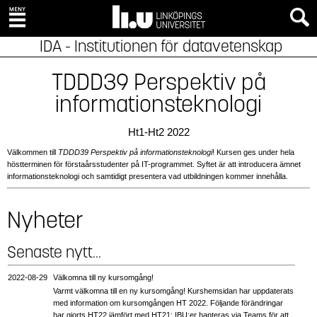
IDA - Institutionen för datavetenskap
TDDD39 Perspektiv på
informationsteknologi
Ht1-Ht2 2022
Välkommen till
TDDD39 Perspektiv på informationsteknologi
! Kursen ges under hela
höstterminen för förstaårsstudenter på IT-programmet. Syftet är att introducera ämnet
informationsteknologi och samtidigt presentera vad utbildningen kommer innehålla.
Nyheter
Senaste nytt...
2022‑08‑29
Välkomna till ny kursomgång!
Varmt välkomna till en ny kursomgång! Kurshemsidan har uppdaterats
med information om kursomgången HT 2022. Följande förändringar
har gjorts HT22 jämfört med HT21: IBU:er hanteras via Teams för att