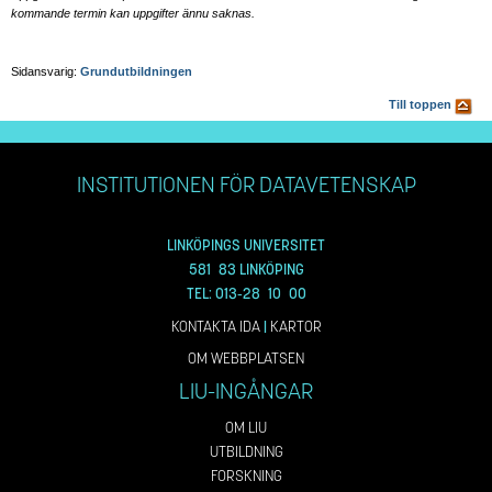
kommande termin kan uppgifter ännu saknas.
Sidansvarig:
Grundutbildningen
Till toppen
INSTITUTIONEN FÖR DATAVETENSKAP
LINKÖPINGS UNIVERSITET
581 83 LINKÖPING
TEL: 013-28 10 00
KONTAKTA IDA
|
KARTOR
OM WEBBPLATSEN
LIU-INGÅNGAR
OM LIU
UTBILDNING
FORSKNING