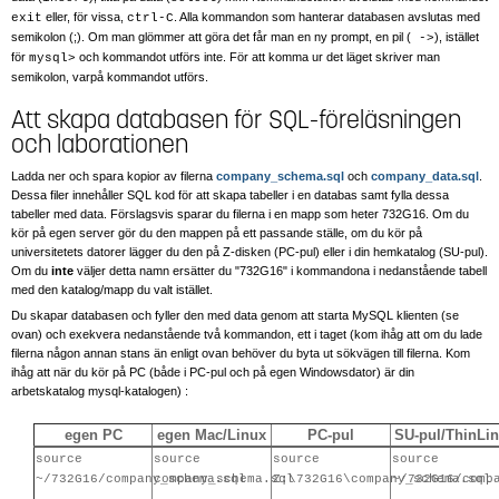
eller, för vissa,
. Alla kommandon som hanterar databasen avslutas med
exit
ctrl-C
semikolon (;). Om man glömmer att göra det får man en ny prompt, en pil (
), istället
->
för
och kommandot utförs inte. För att komma ur det läget skriver man
mysql>
semikolon, varpå kommandot utförs.
Att skapa databasen för SQL-föreläsningen
och laborationen
Ladda ner och spara kopior av filerna
company_schema.sql
och
company_data.sql
.
Dessa filer innehåller SQL kod för att skapa tabeller i en databas samt fylla dessa
tabeller med data. Förslagsvis sparar du filerna i en mapp som heter 732G16. Om du
kör på egen server gör du den mappen på ett passande ställe, om du kör på
universitetets datorer lägger du den på Z-disken (PC-pul) eller i din hemkatalog (SU-pul).
Om du
inte
väljer detta namn ersätter du "732G16" i kommandona i nedanstående tabell
med den katalog/mapp du valt istället.
Du skapar databasen och fyller den med data genom att starta MySQL klienten (se
ovan) och exekvera nedanstående två kommandon, ett i taget (kom ihåg att om du lade
filerna någon annan stans än enligt ovan behöver du byta ut sökvägen till filerna. Kom
ihåg att när du kör på PC (både i PC-pul och på egen Windowsdator) är din
arbetskatalog mysql-katalogen) :
egen PC
egen Mac/Linux
PC-pul
SU-pul/ThinLin
source
source
source
source
~/732G16/company_schema.sql
company_schema.sql
Z:\732G16\company_schema.sql
~/732G16/comp