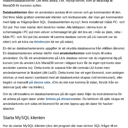
relationsdatabasserver. Det finns andra, t.ex. mysql-server, som är tillräckligt lik
MariaDB för kursens syften.
Databasklienten
låter en användare ansluta till en server och ge kommandon till den.
Det finns både grafiskt orienterade klienter och textbaserade, där man ger kommandon
med hjälp av frågespråket SQL. Databasklienten
finns installerad i både PC- och
mysql
SU-pul. Hur man startar dem beskrivs nedan. Alla labbpass i denna kurs är
schemalagda i PC-pul men utöver schemalagd tid går det bra att, i mån av plats, sitta i
både PC- och SU-pul (du ansluter till samma databas-server på LiU oavsett var du
sitter) och att köra via
thinlinc
(en bit ner på sidan).
En del av databashanterarens uppgifter är att skydda databaserna från otillåten åtkomst.
En databashanterare arbetar därför med
användarkonton
som knyts till unika
användare. Du får ett användarkonto på LiUs databas-server när du registrerat dig på
kursen (om du använt LiUs MariaDB-server i tidigare kurs får du inget nytt konto utan
använder samma nu). Detta konto är separat från ditt centrala LiU-konto men
användarnamnet är likadant (ditt LiuID). Detta konto har ett eget lösenord, som antingen
skickas ut med epost i samband med att databaskontot skapas (vid terminsstart), eller
begärs ut manuellt
på denna sida
. (Om du inte kan komma åt sidan, försök från en
datorsal (pul) eller via thinlinc).
Om du vill installera en databashanterare på din egen dator följer du instruktionerna för
att arbeta på egen dator under
Arbeta på distans
nedan. Du behöver då själv skapa ett
användarkonto och sätta ett lösenord för att inte öppna upp din dator för hacker-
attacker.
Starta MySQL klienten
Hur du startar MySQL-klienten (dvs det program där man skriver SQL-frågor till en