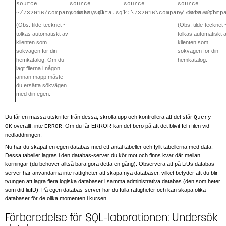
source
source
source
source
~/732G16/company_data.sql
company_data.sql
Z:\732G16\company_data.sql
~/732G16/comp
(Obs: tilde-tecknet
(Obs: tilde-tecknet
~
tolkas automatiskt av
tolkas automatiskt 
klienten som
klienten som
sökvägen för din
sökvägen för din
hemkatalog. Om du
hemkatalog.
lagt filerna i någon
annan mapp måste
du ersätta sökvägen
med din egen.
Du får en massa utskrifter från dessa, skrolla upp och kontrollera att det står
Query
överallt, inte
. Om du får ERROR kan det bero på att det blivit fel i filen vid
OK
ERROR
nedladdningen.
Nu har du skapat en egen databas med ett antal tabeller och fyllt tabellerna med data.
Dessa tabeller lagras i den databas-server du kör mot och finns kvar där mellan
körningar (du behöver alltså bara göra detta en gång). Observera att på LiUs databas-
server har användarna inte rättigheter att skapa nya databaser, vilket betyder att du blir
tvungen att lagra flera logiska databaser i samma administrativa databas (den som heter
som ditt liuID). På egen databas-server har du fulla rättigheter och kan skapa olika
databaser för de olika momenten i kursen.
Förberedelse för SQL-laborationen: Undersök