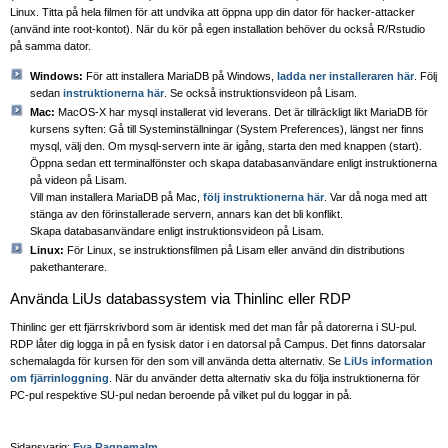
Linux. Titta på hela filmen för att undvika att öppna upp din dator för hacker-attacker
(använd inte root-kontot). När du kör på egen installation behöver du också R/Rstudio
på samma dator.
Windows:
För att installera MariaDB på Windows,
ladda ner installeraren här
. Följ
sedan
instruktionerna här
. Se också instruktionsvideon på Lisam.
Mac:
MacOS-X har mysql installerat vid leverans. Det är tillräckligt likt MariaDB för
kursens syften: Gå till Systeminställningar (System Preferences), längst ner finns
mysql, välj den. Om mysql-servern inte är igång, starta den med knappen (start).
Öppna sedan ett terminalfönster och skapa databasanvändare enligt instruktionerna
på videon på Lisam.
Vill man installera MariaDB på Mac,
följ instruktionerna här
. Var då noga med att
stänga av den förinstallerade servern, annars kan det bli konflikt.
Skapa databasanvändare enligt instruktionsvideon på Lisam.
Linux:
För Linux, se instruktionsfilmen på Lisam eller använd din distributions
pakethanterare.
Använda LiUs databassystem via Thinlinc eller RDP
Thinlinc ger ett fjärrskrivbord som är identisk med det man får på datorerna i SU-pul.
RDP låter dig logga in på en fysisk dator i en datorsal på Campus. Det finns datorsalar
schemalagda för kursen för den som vill använda detta alternativ. Se
LiUs information
om fjärrinloggning
. När du använder detta alternativ ska du följa instruktionerna för
PC-pul respektive SU-pul nedan beroende på vilket pul du loggar in på.
Sidansvarig:
Eva Ragnemalm