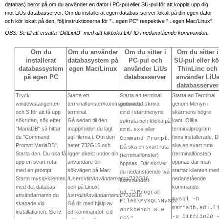
databas) beror på om du använder en dator i PC-pul eller SU-pul för att koppla upp dig
mot LiUs databasserver. Om du installerat egen databas-server lokalt på din egen dator
och kör lokalt på den, följ instruktionerna för "...egen PC" respektive "...egen Mac/Linux".
OBS: Se till att ersätta "DittLiuID" med ditt faktiska LiU-ID i nedanstående kommandon.
Om du
Om du använder
Om du sitter i
Om du sitter i
installerat
databasystem på
PC-pul och
SU-pul eller kö
databassystem
egen Mac/Linux
använder LiUs
ThinLinc och
på egen PC
databasserver
använder LiU
databasserver
Tryck
Starta ett
Starta en terminal
Starta en Terminal
windowstangenten
terminalfönster/kommandorads-
genom att skriva
genom Menyn i
och S för att få upp
terminal.
i startmenyns
skärmens högre
cmd
sökrutan, sök efter
Gå sedan till den
kant. Olika
sökruta och klicka på
"MariaDB" så hittar
mapp/folder du lagt
terminalprogram
eller
cmd.exe
du "Command
sql-filerna i. Om den
finns installerade. 
.
Command Prompt
Prompt MariaDB".
heter 732G16 och
ska en svart ruta
Då ska en svart ruta
Starta den. Du ska få
ligger direkt under din
(terminalfönster)
(terminalfönster)
upp en svart ruta
användare blir
öppnas där man
öppnas. Där skriver
med en prompt.
sökvägen på Mac:
startar klienten med
du nedanstående två
Starta mysql-klienten
/Users/
dittAnvändarnamn
/732G16.
nedanstående
kommandon:
med det databas-
och på Linux:
kommando:
cd "\Program
användarnamn du
/usr/
dittAnvändarnamn
/732G16
mysql -h
Files\MySQL\MySQL
skapade vid
Gå dit med hjälp av
mariadb.edu.l
Workbench 8.0
installationen. Skriv:
cd-kommandot:
cd
-u
DittLiuID
CE\"