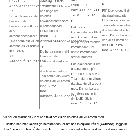
mysql -u
Starta
sökväg
.
p
mysql -h
DittDatabasAnvändarNamn
sedan mysql-klienten
mariadb.edu.liu.se
För lösenordet till dit
och ange det
-p
-u
DittLiuID
-
databaskonto på
databas-
Du får då mata in ditt
LiUs server, se ova
p
användarnamn som
lösenord, det
Tala sedan om vilk
du skapade vid
lösenord du satte för
Det första
databas du vill arbe
installationen:
den
kommandot ser till att
med. Du har bara e
databasanvändaren.
mysql -u
man kommer till rätt
och dess namn är
Tala sedan om vilken
dittDatabasAnvändarNamn
mapp för det följande
ditt LiuID. Skriv:
databas du vill arbeta
-p
kommandot. Det
use
DittLiuID
med. Skriv:
Du får då mata in ditt
andra kommandot
use
lösenord, det
startar klienten.
NamnetPåDinDatabas
lösenord du satte för
För lösenordet till ditt
den
databaskonto på
databasanvändaren.
LiUs server, se ovan.
Tala sedan om vilken
Tala sedan om vilken
databas du vill arbeta
databas du vill arbeta
med. Skriv:
med. Du har bara en
use
och dess namn är
NamnetPåDinDatabas
ditt LiuID. Skriv:
use
DittLiuID
Nu har du startat en klient och talat om vilken databas du vill arbeta med.
I klienten kan man sedan ge kommandon för att läsa in sqlkod från fil (
), lägga in
source
data (
), titta på data (
) mm. Kommandotolken avslutas med kommandot
insert
select