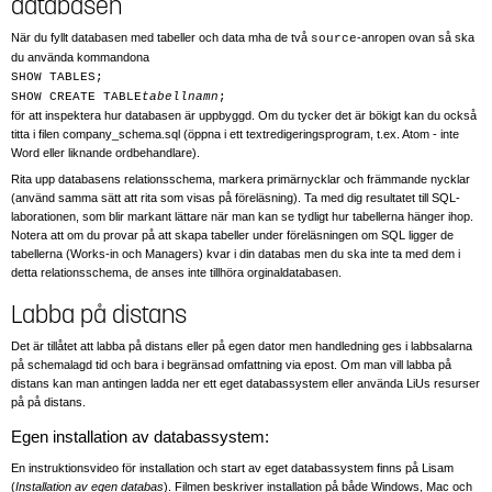
databasen
När du fyllt databasen med tabeller och data mha de två
-anropen ovan så ska
source
du använda kommandona
SHOW TABLES;
SHOW CREATE TABLE
tabellnamn
;
för att inspektera hur databasen är uppbyggd. Om du tycker det är bökigt kan du också
titta i filen company_schema.sql (öppna i ett textredigeringsprogram, t.ex. Atom - inte
Word eller liknande ordbehandlare).
Rita upp databasens relationsschema, markera primärnycklar och främmande nycklar
(använd samma sätt att rita som visas på föreläsning). Ta med dig resultatet till SQL-
laborationen, som blir markant lättare när man kan se tydligt hur tabellerna hänger ihop.
Notera att om du provar på att skapa tabeller under föreläsningen om SQL ligger de
tabellerna (Works-in och Managers) kvar i din databas men du ska inte ta med dem i
detta relationsschema, de anses inte tillhöra orginaldatabasen.
Labba på distans
Det är tillåtet att labba på distans eller på egen dator men handledning ges i labbsalarna
på schemalagd tid och bara i begränsad omfattning via epost. Om man vill labba på
distans kan man antingen ladda ner ett eget databassystem eller använda LiUs resurser
på på distans.
Egen installation av databassystem:
En instruktionsvideo för installation och start av eget databassystem finns på Lisam
(
Installation av egen databas
). Filmen beskriver installation på både Windows, Mac och