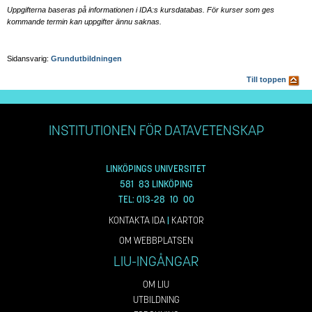
Uppgifterna baseras på informationen i IDA:s kursdatabas. För kurser som ges
kommande termin kan uppgifter ännu saknas.
Sidansvarig:
Grundutbildningen
Till toppen
INSTITUTIONEN FÖR DATAVETENSKAP
LINKÖPINGS UNIVERSITET
581 83 LINKÖPING
TEL: 013-28 10 00
KONTAKTA IDA
|
KARTOR
OM WEBBPLATSEN
LIU-INGÅNGAR
OM LIU
UTBILDNING