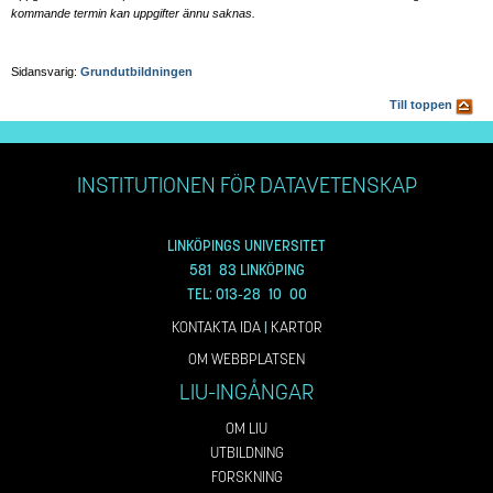
kommande termin kan uppgifter ännu saknas.
Sidansvarig:
Grundutbildningen
Till toppen
INSTITUTIONEN FÖR DATAVETENSKAP
LINKÖPINGS UNIVERSITET
581 83 LINKÖPING
TEL: 013-28 10 00
KONTAKTA IDA
|
KARTOR
OM WEBBPLATSEN
LIU-INGÅNGAR
OM LIU
UTBILDNING
FORSKNING