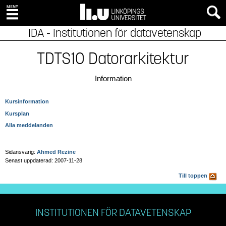
IDA - Institutionen för datavetenskap
TDTS10 Datorarkitektur
Information
Kursinformation
Kursplan
Alla meddelanden
Sidansvarig:
Ahmed Rezine
Senast uppdaterad: 2007-11-28
Till toppen
INSTITUTIONEN FÖR DATAVETENSKAP