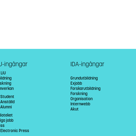
U-ingångar
IDA-ingångar
 LiU
ildning
Grundutbildning
rskning
Exjobb
mverkan
Forskarutbildning
Forskning
 Student
Organisation
 Anställd
Internwebb
 Alumni
Akut
lioteket
iga jobb
ess
 Electronic Press