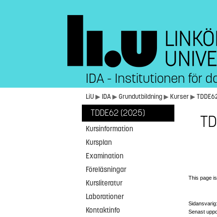
IDA - Institutionen för
LiU
▶
IDA
▶
Grundutbildning
▶
Kurser
▶
TDDE6
TDDE62 (2025)
TD
Kursinformation
Kursplan
Examination
Föreläsningar
This page is
Kursliteratur
Laborationer
Sidansvarig
Kontaktinfo
Senast uppd