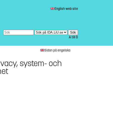
English web site
A till Ö
Sidan på engelska
ivacy, system- och
het