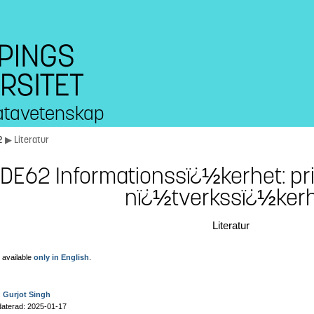
 datavetenskap
2
▶ Literatur
DE62 Informationssï¿½kerhet: pr
nï¿½tverkssï¿½ker
Literatur
 available
only in English
.
:
Gurjot Singh
aterad: 2025-01-17