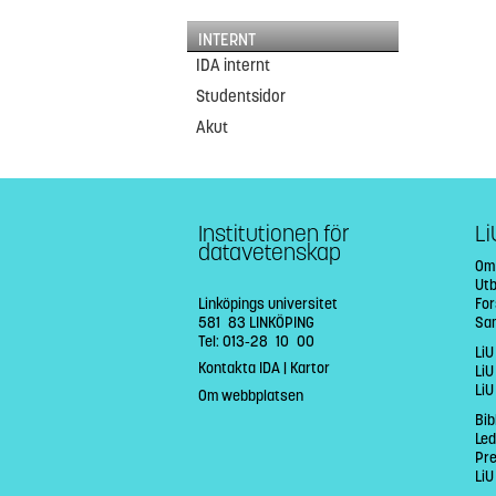
INTERNT
IDA internt
Studentsidor
Akut
Institutionen för
Li
datavetenskap
Om
Utb
Linköpings universitet
Fo
581 83 LINKÖPING
Sa
Tel: 013-28 10 00
LiU
Kontakta IDA
|
Kartor
LiU
LiU
Om webbplatsen
Bib
Led
Pr
LiU