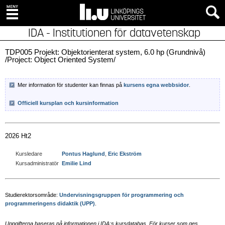
IDA - Institutionen för datavetenskap
TDP005 Projekt: Objektorienterat system, 6.0 hp (Grundnivå)
/Project: Object Oriented System/
Mer information för studenter kan finnas på
kursens egna webbsidor
.
Officiell kursplan och kursinformation
2026 Ht2
Kursledare
Pontus Haglund
,
Eric Ekström
Kursadministratör
Emilie Lind
Studierektorsområde:
Undervisningsgruppen för programmering och
programmeringens didaktik (UPP)
.
Uppgifterna baseras på informationen i IDA:s kursdatabas. För kurser som ges