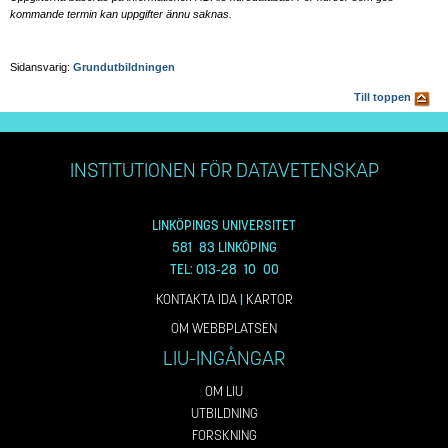
kommande termin kan uppgifter ännu saknas.
Sidansvarig:
Grundutbildningen
Till toppen
INSTITUTIONEN FÖR DATAVETENSKAP
LINKÖPINGS UNIVERSITET
581 83 LINKÖPING
TEL: 013-28 10 00
KONTAKTA IDA
|
KARTOR
OM WEBBPLATSEN
LIU-INGÅNGAR
OM LIU
UTBILDNING
FORSKNING