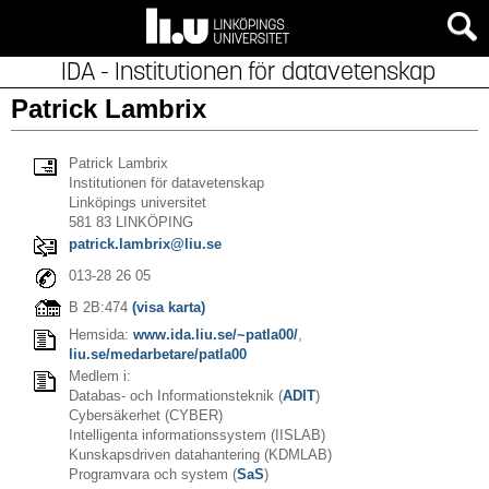
IDA - Institutionen för datavetenskap
Patrick Lambrix
Patrick Lambrix
Institutionen för datavetenskap
Linköpings universitet
581 83 LINKÖPING
patrick.lambrix@liu.se
013-28 26 05
B 2B:474
(visa karta)
Hemsida:
www.ida.liu.se/~patla00/
,
liu.se/medarbetare/patla00
Medlem i:
Databas- och Informationsteknik (
ADIT
)
Cybersäkerhet (CYBER)
Intelligenta informationssystem (IISLAB)
Kunskapsdriven datahantering (KDMLAB)
Programvara och system (
SaS
)