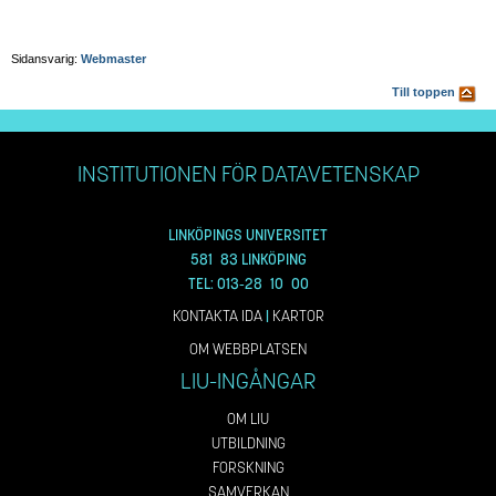
Sidansvarig:
Webmaster
Till toppen
INSTITUTIONEN FÖR DATAVETENSKAP
LINKÖPINGS UNIVERSITET
581 83 LINKÖPING
TEL: 013-28 10 00
KONTAKTA IDA
|
KARTOR
OM WEBBPLATSEN
LIU-INGÅNGAR
OM LIU
UTBILDNING
FORSKNING
SAMVERKAN