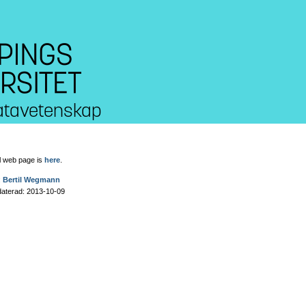
 datavetenskap
l web page is
here
.
:
Bertil Wegmann
aterad: 2013-10-09