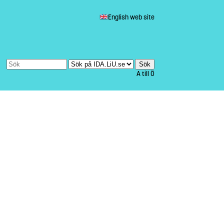
English web site
A till Ö