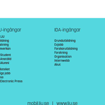
U-ingångar
IDA-ingångar
 LiU
ildning
Grundutbildning
rskning
Exjobb
mverkan
Forskarutbildning
Forskning
 Student
Organisation
 Anställd
Internwebb
 Alumni
Akut
lioteket
iga jobb
ess
 Electronic Press
mobil.liu.se
|
www.liu.se