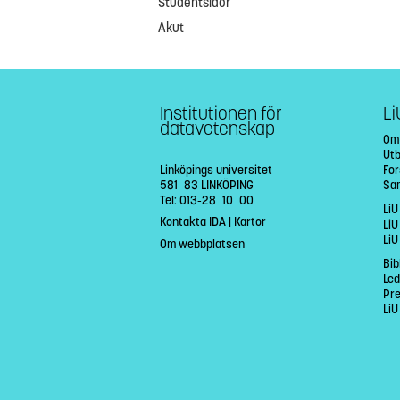
Studentsidor
Akut
Institutionen för
Li
datavetenskap
Om
Utb
Linköpings universitet
Fo
581 83 LINKÖPING
Sa
Tel: 013-28 10 00
LiU
Kontakta IDA
|
Kartor
LiU
LiU
Om webbplatsen
Bib
Led
Pr
LiU