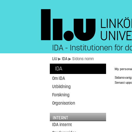
IDA - Institutionen för
LiU
▶
IDA
▶ Sidans namn
IDA
My persona
Sidansvarig
Om IDA
Senast uppd
Utbildning
Forskning
Organisation
INTERNT
IDA internt