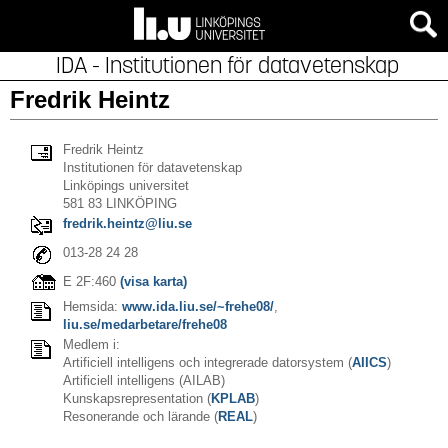
IDA - Institutionen för datavetenskap
Fredrik Heintz
Fredrik Heintz
Institutionen för datavetenskap
Linköpings universitet
581 83 LINKÖPING
fredrik.heintz@liu.se
013-28 24 28
E 2F:460
(visa karta)
Hemsida:
www.ida.liu.se/~frehe08/
,
liu.se/medarbetare/frehe08
Medlem i:
Artificiell intelligens och integrerade datorsystem (
AIICS
)
Artificiell intelligens (AILAB)
Kunskapsrepresentation (
KPLAB
)
Resonerande och lärande (
REAL
)