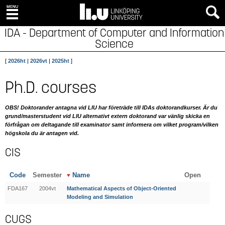
IDA - Department of Computer and Information
Science
[
2026ht
|
2026vt
|
2025ht
]
Ph.D. courses
OBS! Doktorander antagna vid LIU har företräde till IDAs doktorandkurser. Är du
grund/masterstudent vid LIU alternativt extern doktorand var vänlig skicka en
förfrågan om deltagande till examinator samt informera om vilket program/vilken
högskola du är antagen vid.
CIS
Code
Semester
Name
Open
FDA167
2004vt
Mathematical Aspects of Object-Oriented
Modeling and Simulation
CUGS