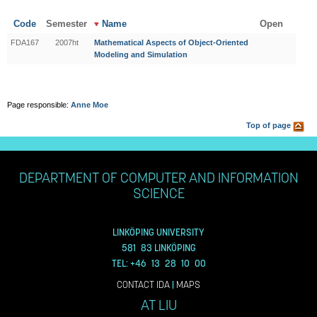
Code
Semester
Name
Open
FDA167
2007ht
Mathematical Aspects of Object-Oriented
Modeling and Simulation
Page responsible:
Anne Moe
Top of page
DEPARTMENT OF COMPUTER AND INFORMATION
SCIENCE
LINKÖPING UNIVERSITY
581 83 LINKÖPING
TEL: +46 13 28 10 00
CONTACT IDA
|
MAPS
AT LIU