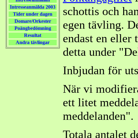
Intresseanmälda 2003
schottis och ha
Tider under dagen
egen tävling. Det
Domare/Orkester
Poängbedömning
endast en eller
Resultat
Andra tävlingar
detta under "De
Inbjudan för uts
När vi modifiera
ett litet medde
meddelanden".
Totala antalet d