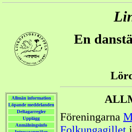
Li
En danstäv
Lörd
ALL
Allmän information
Löpande meddelanden
Deltagarregler
Föreningarna
M
Upplägg
Anmälningsinfo
Folkungagillet
i
Intresseanmälan