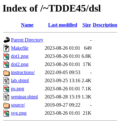
Index of /~TDDE45/dsl
Name
Last modified
Size
Description
Parent Directory
-
Makefile
2023-08-26 01:01
649
dot1.png
2023-08-26 01:01
6.8K
dot2.png
2023-08-26 01:01
17K
instructions/
2022-09-05 09:53
-
lab.shtml
2023-09-25 13:16
2.4K
ps.png
2023-08-26 01:01
7.1K
seminar.shtml
2025-08-28 15:19
1.3K
source/
2019-09-27 09:22
-
svg.png
2023-08-26 01:01
21K