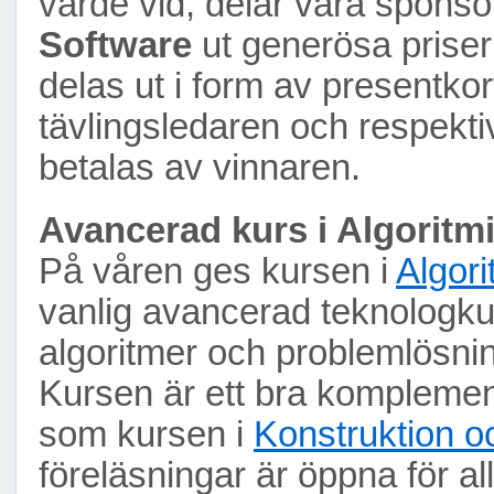
värde vid, delar våra spons
Software
ut generösa priser 
delas ut i form av presentk
tävlingsledaren och respekti
betalas av vinnaren.
Avancerad kurs i Algoritm
På våren ges kursen i
Algor
vanlig avancerad teknologkur
algoritmer och problemlösn
Kursen är ett bra komplemen
som kursen i
Konstruktion o
föreläsningar är öppna för all