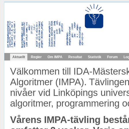
Aktuellt
Regler
Om IMPA
Resultat
Statistik
Forum
Log
Välkommen till IDA-Mästers
Algoritmer (IMPA). Tävlingen r
nivåer vid Linköpings univer
algoritmer, programmering o
Vårens IMPA-tävling bestå