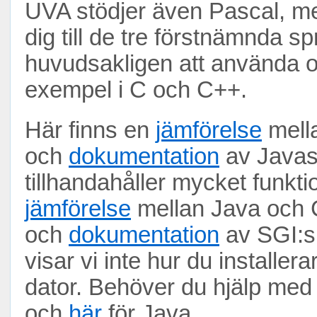
UVA stödjer även Pascal, me
dig till de tre förstnämnda 
huvudsakligen att använda o
exempel i C och C++.
Här finns en
jämförelse
mell
och
dokumentation
av Javas 
tillhandahåller mycket funkti
jämförelse
mellan Java och C
och
dokumentation
av SGI:s 
visar vi inte hur du installer
dator. Behöver du hjälp med 
och
här
för Java.