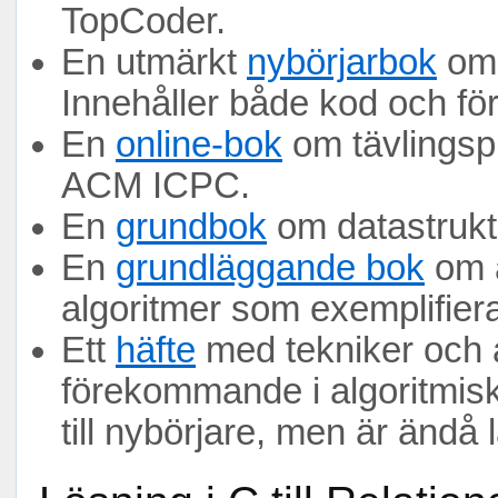
TopCoder.
En utmärkt
nybörjarbok
om 
Innehåller både kod och fö
En
online-bok
om tävlingsp
ACM ICPC.
En
grundbok
om datastruktu
En
grundläggande bok
om a
algoritmer som exemplifier
Ett
häfte
med tekniker och a
förekommande i algoritmisk
till nybörjare, men är ändå 