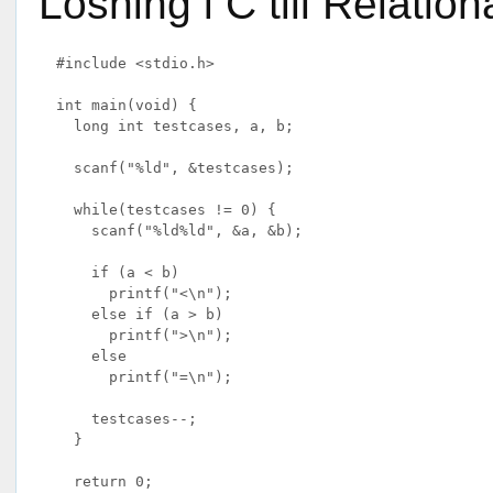
Lösning i C till Relatio
  #include <stdio.h>

  int main(void) {

    long int testcases, a, b;

    scanf("%ld", &testcases);

    while(testcases != 0) {

      scanf("%ld%ld", &a, &b);

      if (a < b)

        printf("<\n");

      else if (a > b)

        printf(">\n");

      else

        printf("=\n");

      testcases--;

    }

    return 0;
