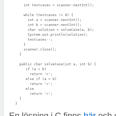
       int testcases = scanner.nextInt();

       while (testcases != 0) {

         int a = scanner.nextInt();

         int b = scanner.nextInt();

         char solution = solveCase(a, b);

         System.out.println(solution);

         testcases--;

       }

       scanner.close();

     }

     public char solveCase(int a, int b) {

        if (a < b)

          return '<';

        else if (a > b)

          return '>';

        else

          return '=';

     }

En lösning i C finns
här
och 