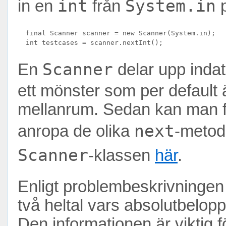
int
System.in
in en
från
p
  final Scanner scanner = new Scanner(System.in);

Scanner
En
delar upp inda
ett mönster som per default 
mellanrum. Sedan kan man få
next
anropa de olika
-metod
Scanner
-klassen
här
.
Enligt problembeskrivningen 
två heltal vars absolutbelop
Den informationen är viktig f