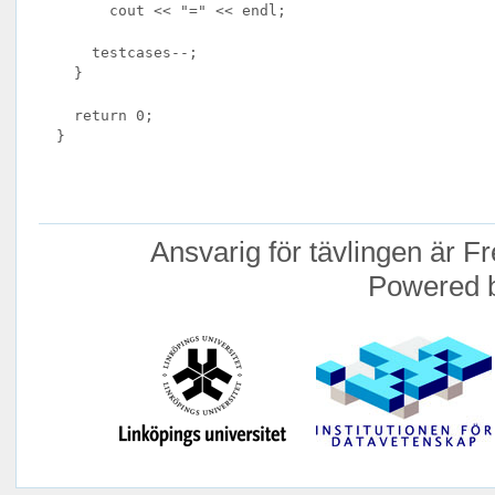
        cout << "=" << endl;

      testcases--;

    }

    return 0;

  }

Ansvarig för tävlingen är Fr
Powered 