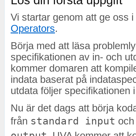
Lös din första uppgift
Vi startar genom att ge oss
Operators
.
Börja med att läsa problemlyd
specifikationen av in- och ut
kommer domaren att kompiler
indata baserat på indataspeci
utdata följer specifikationen
Nu är det dags att börja kod
standard input
från
och 
output
. UVA kommer att k