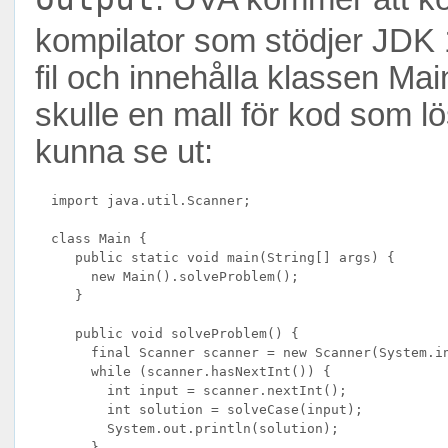
kompilator som stödjer JDK 
fil och innehålla klassen M
skulle en mall för kod som l
kunna se ut:
  import java.util.Scanner;

  class Main {

     public static void main(String[] args) {

       new Main().solveProblem();

     }

     public void solveProblem() {

       final Scanner scanner = new Scanner(System.in
       while (scanner.hasNextInt()) {

         int input = scanner.nextInt();

         int solution = solveCase(input);

         System.out.println(solution);

       }
